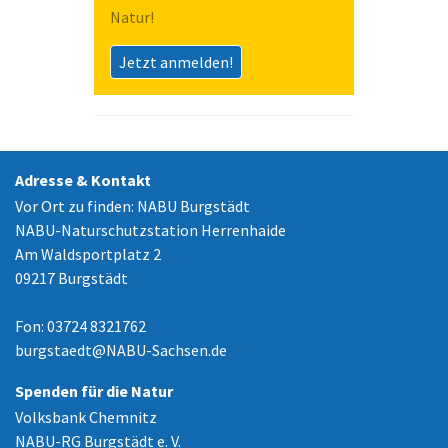
Natur!
Jetzt anmelden!
Adresse & Kontakt
Vor Ort zu finden: NABU Burgstädt
NABU-Naturschutzstation Herrenhaide
Am Waldsportplatz 2
09217 Burgstädt
Fon: 03724 8321762
burgstaedt
@
NABU-Sachsen.de
Spenden für die Natur
Volksbank Chemnitz
NABU-RG Burgstädt e. V.