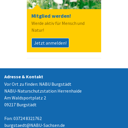
Mitglied werden!
Werde aktiv für Mensch und
Natur!
Jetzt anmelden!
Adresse & Kontakt
Vor Ort zu finden: NABU Burgstädt
NABU-Naturschutzstation Herrenhaide
Am Waldsportplatz 2
09217 Burgstädt
Fon: 03724 8321762
burgstaedt
@
NABU-Sachsen.de