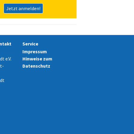
Jetzt anmelden!
ntakt
Service
Impressum
t e.V.
Hinweise zum
t-
Datenschutz
dt