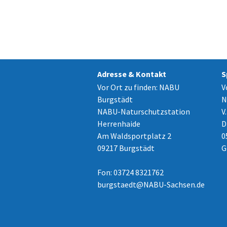
Adresse & Kontakt
S
Vor Ort zu finden: NABU
V
Burgstädt
N
NABU-Naturschutzstation
V.
Herrenhaide
D
Am Waldsportplatz 2
0
09217 Burgstädt
G
Fon: 03724 8321762
burgstaedt
@
NABU-Sachsen.de