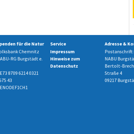
penden für die Natur
Service
Adresse & Ko
olksbank Chemnitz
Impressum
Postanschrift:
ABU-RG Burgstädt e.
Hinweise zum
NABU Burgstäd
Datenschutz
Bertolt-Brech
E73 8709 6214 0321
Straße 4
575 43
09217 Burgstä
ENODEF1CH1