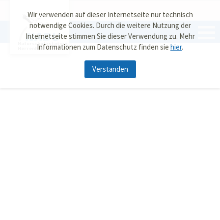
Wir verwenden auf dieser Internetseite nur technisch
notwendige Cookies. Durch die weitere Nutzung der
Internetseite stimmen Sie dieser Verwendung zu. Mehr
Naturschutzstation
Informationen zum Datenschutz finden sie
hier
.
Herrenhaide
Verstanden
Adresse & Kontakt
Vor Ort zu finden: NABU Burgstädt
NABU-Naturschutzstation Herrenhaide
Am Waldsportplatz 2
09217 Burgstädt
Fon: 03724 8321762
burgstaedt
@
NABU-Sachsen.de
Spenden für die Natur
Volksbank Chemnitz