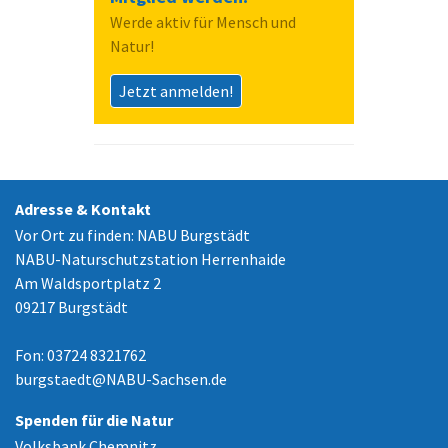
Werde aktiv für Mensch und
Natur!
Jetzt anmelden!
Adresse & Kontakt
Vor Ort zu finden: NABU Burgstädt
NABU-Naturschutzstation Herrenhaide
Am Waldsportplatz 2
09217 Burgstädt
Fon: 03724 8321762
burgstaedt
@
NABU-Sachsen.de
Spenden für die Natur
Volksbank Chemnitz