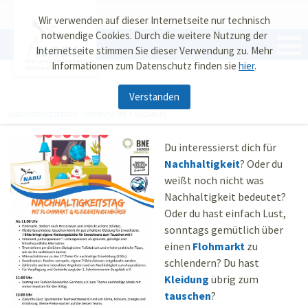
Wir verwenden auf dieser Internetseite nur technisch
notwendige Cookies. Durch die weitere Nutzung der
Internetseite stimmen Sie dieser Verwendung zu. Mehr
Naturschutzstation
Informationen zum Datenschutz finden sie
hier
.
Herrenhaide
Verstanden
Naturschutzstation Herrenhaide
Aktuelles
Du interessierst dich für
Nachhaltigkeit
? Oder du
weißt noch nicht was
Nachhaltigkeit bedeutet?
Oder du hast einfach Lust,
sonntags gemütlich über
einen
Flohmarkt
zu
schlendern? Du hast
Kleidung
übrig zum
tauschen
?