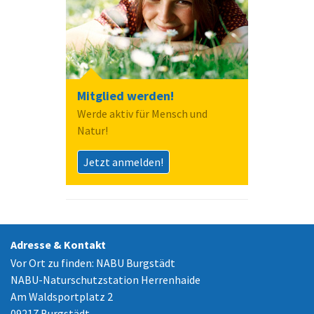
Mitglied werden!
Werde aktiv für Mensch und
Natur!
Jetzt anmelden!
Adresse & Kontakt
Vor Ort zu finden: NABU Burgstädt
NABU-Naturschutzstation Herrenhaide
Am Waldsportplatz 2
09217 Burgstädt