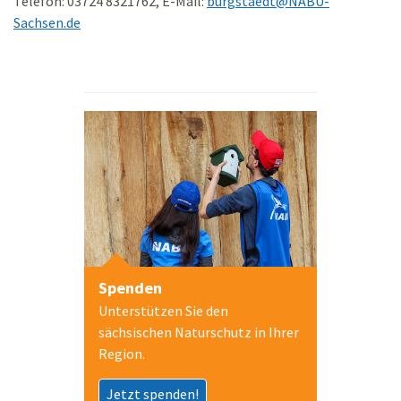
Telefon: 03724 8321762, E-Mail:
burgstaedt
@
NABU-
Sachsen.de
Spenden
Unterstützen Sie den
sächsischen Naturschutz in Ihrer
Region.
Jetzt spenden!